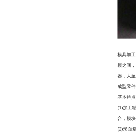
模具加工
模之间
器
成型零件的一
基本特点
(1)加工
合，模
(2)形面