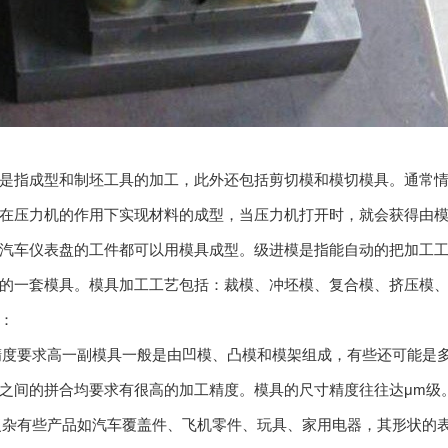
是指成型和制坯工具的加工，此外还包括剪切模和模切模具。通常情
，在压力机的作用下实现材料的成型，当压力机打开时，就会获得
，大至汽车仪表盘的工件都可以用模具成型。级进模是指能自动的把加工
套模具。模具加工工艺包括：裁模、冲坯模、复合模、挤压模
：
精度要求高一副模具一般是由凹模、凸模和模架组成，有些还可能是多件拼合
块之间的拼合均要求有很高的加工精度。模具的尺寸精度往往达μm级
复杂有些产品如汽车覆盖件、飞机零件、玩具、家用电器，其形状