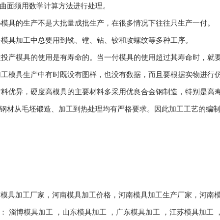
有些曲面须用数学计算方法进行处理。
量小模具的生产不是大批量成批生产，在很多情况下往往只生产一付。
多模具加工中总要用到铣、镗、钻、铰和攻螺纹等多种工序。
性投产模具的使用是有寿命的。当一付模具的使用超过其寿命时，就要更换
加工模具生产中有时既没有图样，也没有数据，而且要根据实物进行仿形加工
材料优异，硬度高模具的主要材料多采用优良合金钢制造，特别是高寿
。这类钢材从毛坯锻造、加工到热处理均有严格要求。因此加工工艺
河南模具加工厂家，河南模具加工价格，河南模具加工生产厂家，
：
淄博模具加工
，
山东模具加工
，
广东模具加工
，
江苏模具加工
